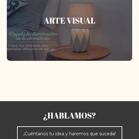
nace de la expresión artística, que nos
fibra
Nuestra
permite recrear espacios reales e irreales
ARTE VISUAL
fantásticos…
Más información
¿HABLAMOS?
¡Cuéntanos tu idea y haremos que suceda!